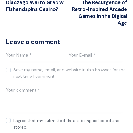
Dlaczego Warto Grać w
The Resurgence of
navigation
Fishandspins Casino?
Retro-Inspired Arcade
Games in the Digital
Age
Leave a comment
Save my name, email, and website in this browser for the
next time I comment.
I agree that my submitted data is being collected and
stored.