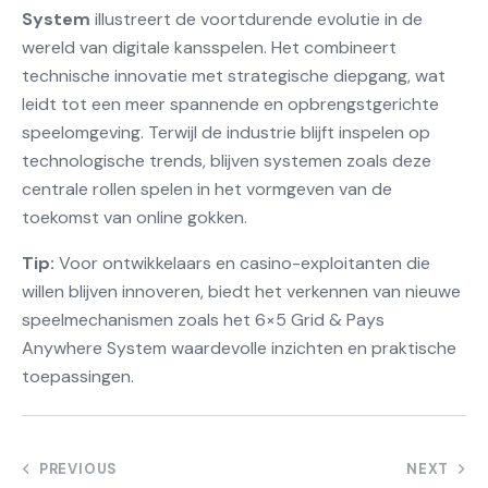
System
illustreert de voortdurende evolutie in de
wereld van digitale kansspelen. Het combineert
technische innovatie met strategische diepgang, wat
leidt tot een meer spannende en opbrengstgerichte
speelomgeving. Terwijl de industrie blijft inspelen op
technologische trends, blijven systemen zoals deze
centrale rollen spelen in het vormgeven van de
toekomst van online gokken.
Tip:
Voor ontwikkelaars en casino-exploitanten die
willen blijven innoveren, biedt het verkennen van nieuwe
speelmechanismen zoals het 6×5 Grid & Pays
Anywhere System waardevolle inzichten en praktische
toepassingen.
Post
PREVIOUS
NEXT