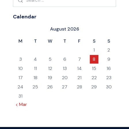
for:
Calendar
August 2026
M
T
W
T
F
S
S
1
2
3
4
5
6
7
8
9
10
11
12
13
14
15
16
17
18
19
20
21
22
23
24
25
26
27
28
29
30
31
« Mar