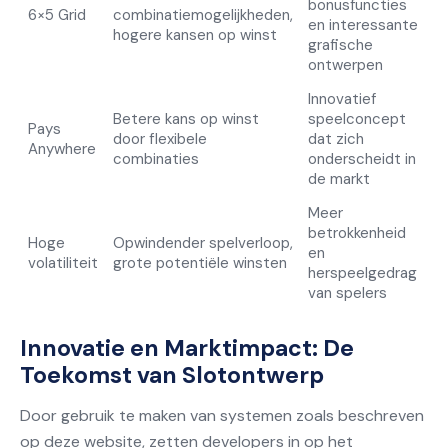
bonusfuncties
6×5 Grid
combinatiemogelijkheden,
en interessante
hogere kansen op winst
grafische
ontwerpen
Innovatief
Betere kans op winst
speelconcept
Pays
door flexibele
dat zich
Anywhere
combinaties
onderscheidt in
de markt
Meer
betrokkenheid
Hoge
Opwindender spelverloop,
en
volatiliteit
grote potentiële winsten
herspeelgedrag
van spelers
Innovatie en Marktimpact: De
Toekomst van Slotontwerp
Door gebruik te maken van systemen zoals beschreven
op deze website, zetten developers in op het