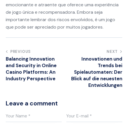
emocionante e atraente que oferece uma experiência
de jogo única e recompensadora. Embora seja
importante lembrar dos riscos envolvidos, é um jogo
que pode ser apreciado por muitos jogadores.
Post
PREVIOUS
NEXT
Balancing Innovation
Innovationen und
navigation
and Security in Online
Trends bei
Casino Platforms: An
Spielautomaten: Der
Industry Perspective
Blick auf die neuesten
Entwicklungen
Leave a comment