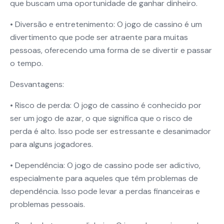
que buscam uma oportunidade de ganhar dinheiro.
• Diversão e entretenimento: O jogo de cassino é um
divertimento que pode ser atraente para muitas
pessoas, oferecendo uma forma de se divertir e passar
o tempo.
Desvantagens:
• Risco de perda: O jogo de cassino é conhecido por
ser um jogo de azar, o que significa que o risco de
perda é alto. Isso pode ser estressante e desanimador
para alguns jogadores.
• Dependência: O jogo de cassino pode ser adictivo,
especialmente para aqueles que têm problemas de
dependência. Isso pode levar a perdas financeiras e
problemas pessoais.