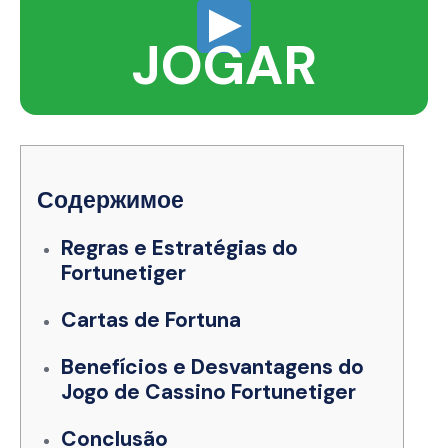
JOGAR
Содержимое
Regras e Estratégias do
Fortunetiger
Cartas de Fortuna
Benefícios e Desvantagens do
Jogo de Cassino Fortunetiger
Conclusão