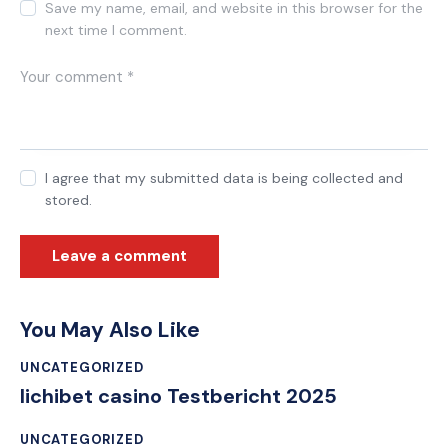
Save my name, email, and website in this browser for the
next time I comment.
I agree that my submitted data is being collected and
stored.
You May Also Like
UNCATEGORIZED
lichibet casino Testbericht 2025
UNCATEGORIZED