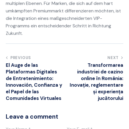
multiplen Ebenen. Für Marken, die sich auf dem hart
umkämpften Premiummarkt differenzieren möchten, ist
die Integration eines maßgeschneiderten VIP-
Programms ein entscheidender Schritt in Richtung
Zukunft.
Post
PREVIOUS
NEXT
El Auge de las
Transformarea
navigation
Plataformas Digitales
industriei de cazino
de Entretenimiento:
online în România:
Innovación, Confianza y
Inovație, reglementare
el Papel de las
și experiența
Comunidades Virtuales
jucătorului
Leave a comment