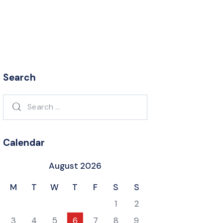
Search
Search
for:
Calendar
August 2026
M
T
W
T
F
S
S
1
2
3
4
5
6
7
8
9