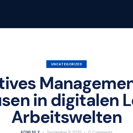
UNCATEGORIZED
ktives Managemen
sen in digitalen 
Arbeitswelten
ADMLNLX
September 8, 2025
0
Comments