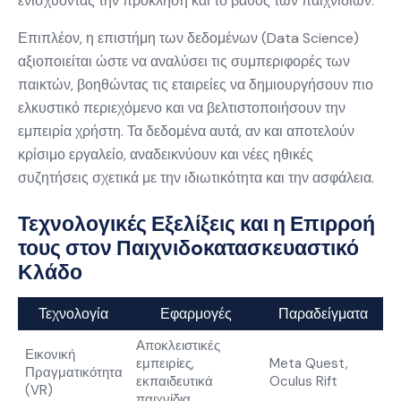
ενισχύοντας την πρόκληση και το βάθος των παιχνιδιών.
Επιπλέον, η επιστήμη των δεδομένων (Data Science)
αξιοποιείται ώστε να αναλύσει τις συμπεριφορές των
παικτών, βοηθώντας τις εταιρείες να δημιουργήσουν πιο
ελκυστικό περιεχόμενο και να βελτιστοποιήσουν την
εμπειρία χρήστη. Τα δεδομένα αυτά, αν και αποτελούν
κρίσιμο εργαλείο, αναδεικνύουν και νέες ηθικές
συζητήσεις σχετικά με την ιδιωτικότητα και την ασφάλεια.
Τεχνολογικές Εξελίξεις και η Επιρροή
τους στον Παιχνιδoκατασκευαστικό
Κλάδο
Τεχνολογία
Εφαρμογές
Παραδείγματα
Αποκλειστικές
Εικονική
εμπειρίες,
Meta Quest,
Πραγματικότητα
εκπαιδευτικά
Oculus Rift
(VR)
παιχνίδια