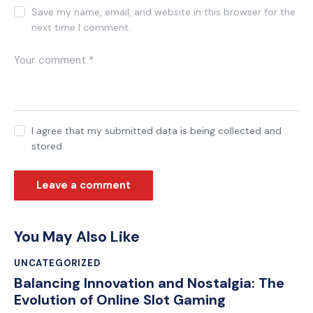
Save my name, email, and website in this browser for the
next time I comment.
I agree that my submitted data is being collected and
stored.
You May Also Like
UNCATEGORIZED
Balancing Innovation and Nostalgia: The
Evolution of Online Slot Gaming