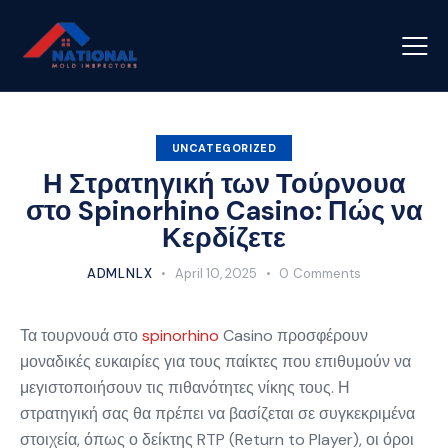
UNCATEGORIZED
Η Στρατηγική των Τούρνουα
στο Spinorhino Casino: Πώς να
Κερδίζετε
ADMLNLX
April 10, 2025
0
Comments
Τα τουρνουά στο
spinorhino
Casino προσφέρουν
μοναδικές ευκαιρίες για τους παίκτες που επιθυμούν να
μεγιστοποιήσουν τις πιθανότητες νίκης τους. Η
στρατηγική σας θα πρέπει να βασίζεται σε συγκεκριμένα
στοιχεία, όπως ο δείκτης RTP (Return to Player), οι όροι