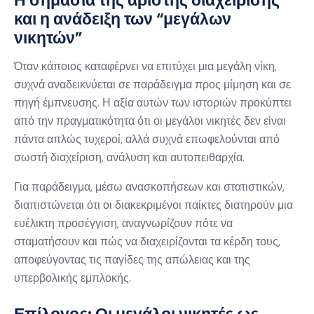
και η ανάδειξη των “μεγάλων
νικητών”
Όταν κάποιος καταφέρνει να επιτύχει μια μεγάλη νίκη,
συχνά αναδεικνύεται σε παράδειγμα προς μίμηση και σε
πηγή έμπνευσης. Η αξία αυτών των ιστοριών προκύπτει
από την πραγματικότητα ότι οι μεγάλοι νικητές δεν είναι
πάντα απλώς τυχεροί, αλλά συχνά επωφελούνται από
σωστή διαχείριση, ανάλυση και αυτοπειθαρχία.
Για παράδειγμα, μέσω ανασκοπήσεων και στατιστικών,
διαπιστώνεται ότι οι διακεκριμένοι παίκτες διατηρούν μια
ευέλικτη προσέγγιση, αναγνωρίζουν πότε να
σταματήσουν και πώς να διαχειρίζονται τα κέρδη τους,
αποφεύγοντας τις παγίδες της απώλειας και της
υπερβολικής εμπλοκής.
Επίλογος: Οι μεγάλοι νικητές ως