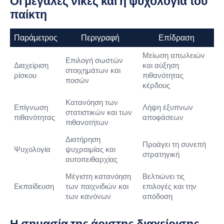
Οι μεγάλες νίκες και η ψυχολογία του
παίκτη
Παράμετρος
Περιγραφή
Επίδραση
Μείωση απωλειών
Επιλογή σωστών
Διαχείριση
και αύξηση
στοιχημάτων και
ρίσκου
πιθανότητας
ποσών
κέρδους
Κατανόηση των
Επίγνωση
Λήψη έξυπνων
στατιστικών και των
πιθανότητας
αποφάσεων
πιθανοτήτων
Διατήρηση
Προάγει τη συνεπή
Ψυχολογία
ψυχραιμίας και
στρατηγική
αυτοπειθαρχίας
Μέγιστη κατανόηση
Βελτιώνει τις
Εκπαίδευση
των παιχνιδιών και
επιλογές και την
των κανόνων
απόδοση
Η σημασία της άριστης διαχείρισης