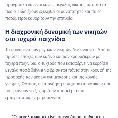
πραγματικά να είναι κανείς μεγάλος νικητής σε αυτό το
πεδίο; Πώς έχουν εξελιχθεί οι δυνατότητες και ποιες
παράμετροι καθορίζουν την επιτυχία;
Η διαχρονική δυναμική των νικητών
στα τυχερά παιχνίδια
Το φαινόμενο των μεγάλων νικητών δεν είναι νέο. Από τις
πρώτες εποχές των καζίνο και των κρουαζιέρων με
τυχερά παιχνίδια, ο τυχερός που καταφέρνει να κερδίσει
μεγάλα ποσά δείχνει να βρίσκεται πάντα στην κορυφή της
προσοχής των μέσων ενημέρωσης και της κοινής
γνώμης. Ωστόσο, η κατανόηση των χαρακτηριστικών που
τους κάνουν να ξεχωρίζουν απαιτεί μια πιο
εμπεριστατωμένη προσέγγιση.
“Οι μεγάλοι νικητές είναι συχνά άτομα με ιδιαίτερη