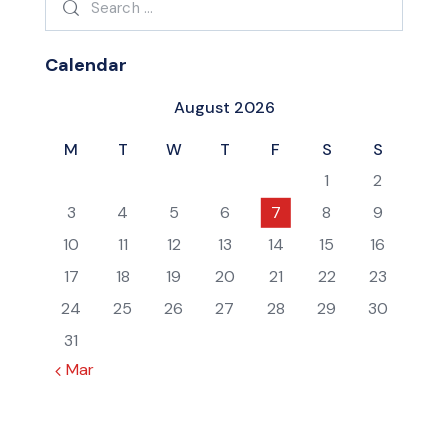
for:
Calendar
August 2026
M
T
W
T
F
S
S
1
2
3
4
5
6
7
8
9
10
11
12
13
14
15
16
17
18
19
20
21
22
23
24
25
26
27
28
29
30
31
« Mar