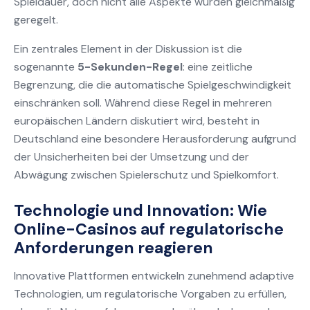
Spieldauer, doch nicht alle Aspekte wurden gleichmäßig
geregelt.
Ein zentrales Element in der Diskussion ist die
sogenannte
5-Sekunden-Regel
: eine zeitliche
Begrenzung, die die automatische Spielgeschwindigkeit
einschränken soll. Während diese Regel in mehreren
europäischen Ländern diskutiert wird, besteht in
Deutschland eine besondere Herausforderung aufgrund
der Unsicherheiten bei der Umsetzung und der
Abwägung zwischen Spielerschutz und Spielkomfort.
Technologie und Innovation: Wie
Online-Casinos auf regulatorische
Anforderungen reagieren
Innovative Plattformen entwickeln zunehmend adaptive
Technologien, um regulatorische Vorgaben zu erfüllen,