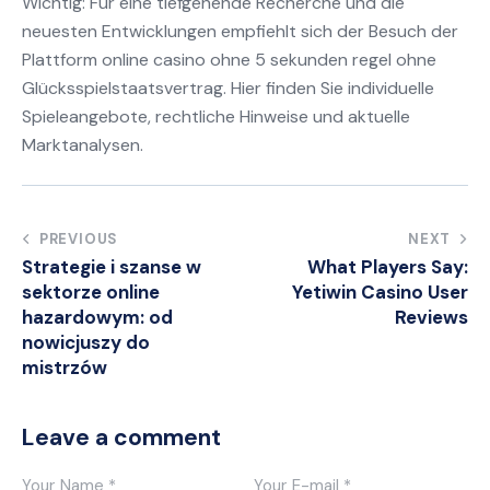
Wichtig: Für eine tiefgehende Recherche und die
neuesten Entwicklungen empfiehlt sich der Besuch der
Plattform online casino ohne 5 sekunden regel ohne
Glücksspielstaatsvertrag. Hier finden Sie individuelle
Spieleangebote, rechtliche Hinweise und aktuelle
Marktanalysen.
Post
PREVIOUS
NEXT
Strategie i szanse w
What Players Say:
navigation
sektorze online
Yetiwin Casino User
hazardowym: od
Reviews
nowicjuszy do
mistrzów
Leave a comment