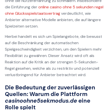
ohne die Nutzererfahrung zu schmälern. Insbesondere
die Einführung der
online casino ohne 5 sekunden regel
ohne Glücksspielstaatsvertrag
verdeutlicht, wie
Anbieter alternative Modelle anbieten, die auf längere
Spielzeiten setzen.
Hierbei handelt es sich um Spielangebote, die bewusst
auf die Beschränkung der automatischen
Spielgeschwindigkeit verzichten, um den Spielern mehr
Flexibilität zu gewähren. Dieser Ansatz wird oft als
Reaktion auf die Kritik an der strengen 5-Sekunden-
Regel gesehen, welche als zu restriktiv und potenziell
verlustbringend für Anbieter betrachtet wird.
Die Bedeutung der zuverlässigen
Quellen: Warum die Plattform
casinoohne5sekmodus.de
eine
Rolle spielt