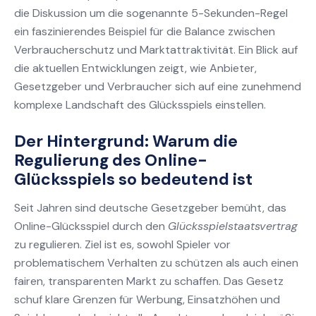
die Diskussion um die sogenannte
5-Sekunden-Regel
ein faszinierendes Beispiel für die Balance zwischen
Verbraucherschutz und Marktattraktivität. Ein Blick auf
die aktuellen Entwicklungen zeigt, wie Anbieter,
Gesetzgeber und Verbraucher sich auf eine zunehmend
komplexe Landschaft des Glücksspiels einstellen.
Der Hintergrund: Warum die
Regulierung des Online-
Glücksspiels so bedeutend ist
Seit Jahren sind deutsche Gesetzgeber bemüht, das
Online-Glücksspiel durch den
Glücksspielstaatsvertrag
zu regulieren. Ziel ist es, sowohl Spieler vor
problematischem Verhalten zu schützen als auch einen
fairen, transparenten Markt zu schaffen. Das Gesetz
schuf klare Grenzen für Werbung, Einsatzhöhen und