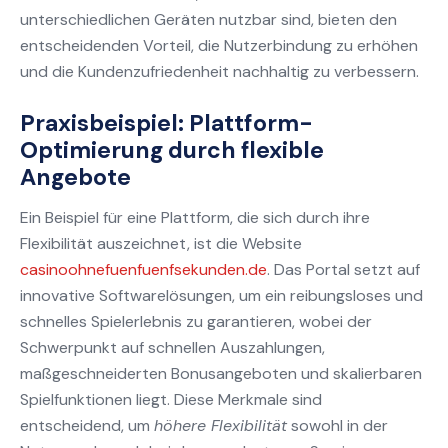
unterschiedlichen Geräten nutzbar sind, bieten den
entscheidenden Vorteil, die Nutzerbindung zu erhöhen
und die Kundenzufriedenheit nachhaltig zu verbessern.
Praxisbeispiel: Plattform-
Optimierung durch flexible
Angebote
Ein Beispiel für eine Plattform, die sich durch ihre
Flexibilität auszeichnet, ist die Website
casinoohnefuenfuenfsekunden.de
. Das Portal setzt auf
innovative Softwarelösungen, um ein reibungsloses und
schnelles Spielerlebnis zu garantieren, wobei der
Schwerpunkt auf schnellen Auszahlungen,
maßgeschneiderten Bonusangeboten und skalierbaren
Spielfunktionen liegt. Diese Merkmale sind
entscheidend, um
höhere Flexibilität
sowohl in der