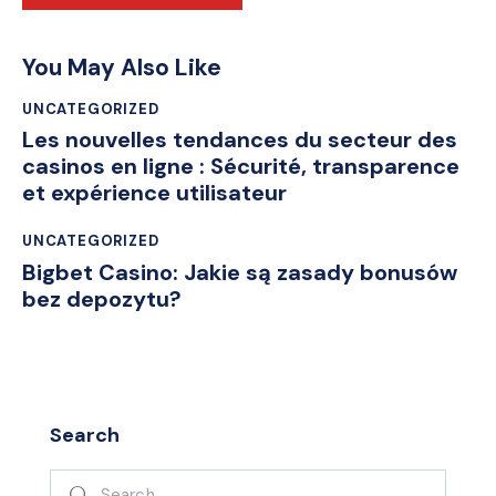
You May Also Like
UNCATEGORIZED
Les nouvelles tendances du secteur des
casinos en ligne : Sécurité, transparence
et expérience utilisateur
UNCATEGORIZED
Bigbet Casino: Jakie są zasady bonusów
bez depozytu?
Search
Search