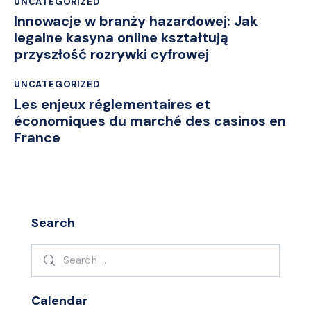
UNCATEGORIZED
Innowacje w branży hazardowej: Jak
legalne kasyna online kształtują
przyszłość rozrywki cyfrowej
UNCATEGORIZED
Les enjeux réglementaires et
économiques du marché des casinos en
France
Search
Search
for:
Calendar