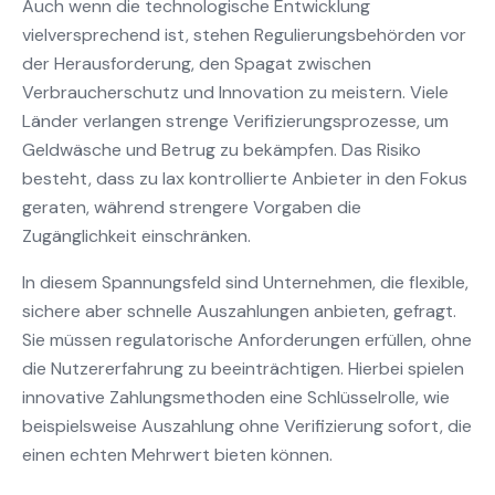
Auch wenn die technologische Entwicklung
vielversprechend ist, stehen Regulierungsbehörden vor
der Herausforderung, den Spagat zwischen
Verbraucherschutz und Innovation zu meistern. Viele
Länder verlangen strenge Verifizierungsprozesse, um
Geldwäsche und Betrug zu bekämpfen. Das Risiko
besteht, dass zu lax kontrollierte Anbieter in den Fokus
geraten, während strengere Vorgaben die
Zugänglichkeit einschränken.
In diesem Spannungsfeld sind Unternehmen, die flexible,
sichere aber schnelle Auszahlungen anbieten, gefragt.
Sie müssen regulatorische Anforderungen erfüllen, ohne
die Nutzererfahrung zu beeinträchtigen. Hierbei spielen
innovative Zahlungsmethoden eine Schlüsselrolle, wie
beispielsweise Auszahlung ohne Verifizierung sofort, die
einen echten Mehrwert bieten können.