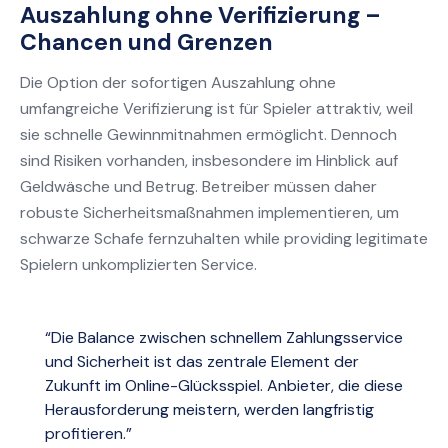
Auszahlung ohne Verifizierung –
Chancen und Grenzen
Die Option der sofortigen Auszahlung ohne
umfangreiche Verifizierung ist für Spieler attraktiv, weil
sie schnelle Gewinnmitnahmen ermöglicht. Dennoch
sind Risiken vorhanden, insbesondere im Hinblick auf
Geldwäsche und Betrug. Betreiber müssen daher
robuste Sicherheitsmaßnahmen implementieren, um
schwarze Schafe fernzuhalten while providing legitimate
Spielern unkomplizierten Service.
“Die Balance zwischen schnellem Zahlungsservice
und Sicherheit ist das zentrale Element der
Zukunft im Online-Glücksspiel. Anbieter, die diese
Herausforderung meistern, werden langfristig
profitieren.”