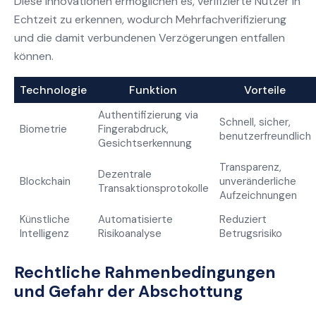
Diese Innovationen ermöglichen es, verifizierte Nutzer in
Echtzeit zu erkennen, wodurch Mehrfachverifizierung
und die damit verbundenen Verzögerungen entfallen
können.
Technologie
Funktion
Vorteile
Authentifizierung via
Schnell, sicher,
Biometrie
Fingerabdruck,
benutzerfreundlich
Gesichtserkennung
Transparenz,
Dezentrale
Blockchain
unveränderliche
Transaktionsprotokolle
Aufzeichnungen
Künstliche
Automatisierte
Reduziert
Intelligenz
Risikoanalyse
Betrugsrisiko
Rechtliche Rahmenbedingungen
und Gefahr der Abschottung