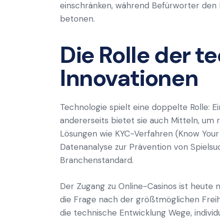
einschränken, während Befürworter den 
betonen.
Die Rolle der 
Innovationen
Technologie spielt eine doppelte Rolle: Ei
andererseits bietet sie auch Mitteln, um
Lösungen wie KYC-Verfahren (Know Your 
Datenanalyse zur Prävention von Spielsuc
Branchenstandard.
Der Zugang zu Online-Casinos ist heute n
die Frage nach der größtmöglichen Freihei
die technische Entwicklung Wege, individ