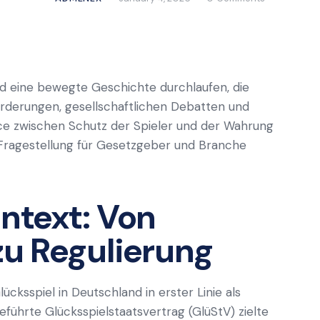
nd eine bewegte Geschichte durchlaufen, die
orderungen, gesellschaftlichen Debatten und
ce zwischen Schutz der Spieler und der Wahrung
le Fragestellung für Gesetzgeber und Branche
ontext: Von
zu Regulierung
ücksspiel in Deutschland in erster Linie als
führte Glücksspielstaatsvertrag (GlüStV) zielte