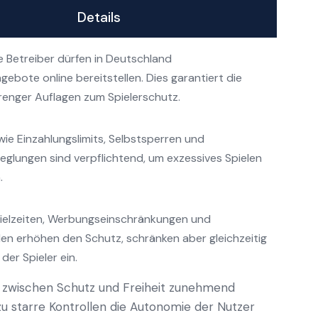
Details
te Betreiber dürfen in Deutschland
gebote online bereitstellen. Dies garantiert die
renger Auflagen zum Spielerschutz.
e Einzahlungslimits, Selbstsperren und
eglungen sind verpflichtend, um exzessives Spielen
.
ielzeiten, Werbungseinschränkungen und
len erhöhen den Schutz, schränken aber gleichzeitig
 der Spieler ein.
e zwischen Schutz und Freiheit zunehmend
 zu starre Kontrollen die Autonomie der Nutzer