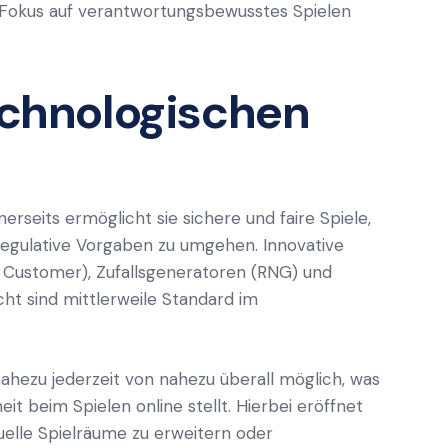
Fokus auf verantwortungsbewusstes Spielen
technologischen
nerseits ermöglicht sie sichere und faire Spiele,
 regulative Vorgaben zu umgehen. Innovative
Customer), Zufallsgeneratoren (RNG) und
ht sind mittlerweile Standard im
ahezu jederzeit von nahezu überall möglich, was
t beim Spielen online stellt. Hierbei eröffnet
uelle Spielräume zu erweitern oder