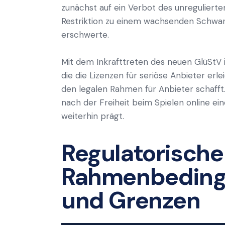
zunächst auf ein Verbot des unregulierte
Restriktion zu einem wachsenden Schwar
erschwerte.
Mit dem Inkrafttreten des neuen GlüStV i
die die Lizenzen für seriöse Anbieter erle
den legalen Rahmen für Anbieter schafft.
nach der Freiheit beim Spielen online ei
weiterhin prägt.
Regulatorische
Rahmenbeding
und Grenzen