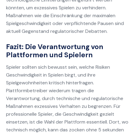
könnten, um exzessives Spielen zu verhindern.
Maßnahmen wie die Einschränkung der maximalen
Spielgeschwindigkeit oder verpflichtende Pausen sind
aktuell Gegenstand regulatorischer Debatten.
Fazit: Die Verantwortung von
Plattformen und Spielern
Spieler sollten sich bewusst sein, welche Risiken
Geschwindigkeit in Spielen birgt, und ihre
Spielgewohnheiten kritisch hinterfragen.
Plattformbetreiber wiederum tragen die
Verantwortung, durch technische und regulatorische
Maßnahmen exzessives Verhalten zu begrenzen. Für
professionelle Spieler, die Geschwindigkeit gezielt
einsetzen, ist die Wahl der Plattform essentiell. Dort, wo
technisch möglich, kann das zocken ohne 5 sekunden