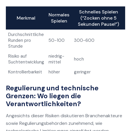
Schnelles Spielen
Normales
Merkmal
(“Zocken ohne 5
Spielen
Sekunden Pause!”)
Durchschnittliche
Runden pro
50-100
300-600
Stunde
Risiko auf
niedrig-
hoch
Suchtentwicklung
mittel
Kontrollierbarkeit
höher
geringer
Regulierung und technische
Grenzen: Wo liegen die
Verantwortlichkeiten?
Angesichts dieser Risiken diskutieren Branchenakteure
sowie Regulierungsbehörden zunehmend, wie
technologische Limitierungen eingeführt werden