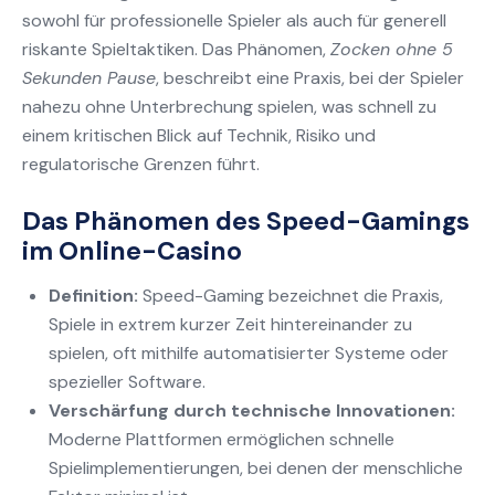
sowohl für professionelle Spieler als auch für generell
riskante Spieltaktiken. Das Phänomen,
Zocken ohne 5
Sekunden Pause
, beschreibt eine Praxis, bei der Spieler
nahezu ohne Unterbrechung spielen, was schnell zu
einem kritischen Blick auf Technik, Risiko und
regulatorische Grenzen führt.
Das Phänomen des Speed-Gamings
im Online-Casino
Definition:
Speed-Gaming bezeichnet die Praxis,
Spiele in extrem kurzer Zeit hintereinander zu
spielen, oft mithilfe automatisierter Systeme oder
spezieller Software.
Verschärfung durch technische Innovationen:
Moderne Plattformen ermöglichen schnelle
Spielimplementierungen, bei denen der menschliche