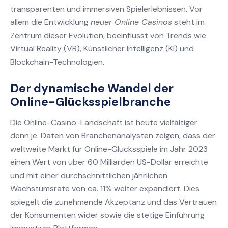
transparenten und immersiven Spielerlebnissen. Vor
allem die Entwicklung
neuer Online Casinos
steht im
Zentrum dieser Evolution, beeinflusst von Trends wie
Virtual Reality (VR), Künstlicher Intelligenz (KI) und
Blockchain-Technologien.
Der dynamische Wandel der
Online-Glücksspielbranche
Die Online-Casino-Landschaft ist heute vielfältiger
denn je. Daten von Branchenanalysten zeigen, dass der
weltweite Markt für Online-Glücksspiele im Jahr 2023
einen Wert von über
60 Milliarden US-Dollar
erreichte
und mit einer durchschnittlichen jährlichen
Wachstumsrate von ca. 11% weiter expandiert. Dies
spiegelt die zunehmende Akzeptanz und das Vertrauen
der Konsumenten wider sowie die stetige Einführung