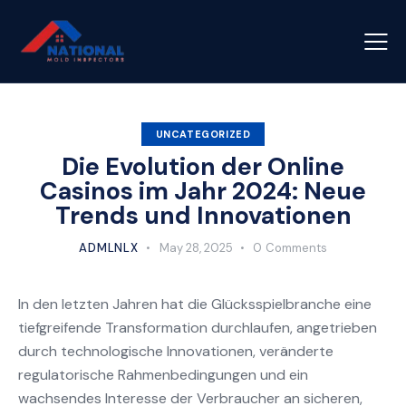
UNCATEGORIZED
Die Evolution der Online
Casinos im Jahr 2024: Neue
Trends und Innovationen
ADMLNLX
May 28, 2025
0
Comments
In den letzten Jahren hat die Glücksspielbranche eine
tiefgreifende Transformation durchlaufen, angetrieben
durch technologische Innovationen, veränderte
regulatorische Rahmenbedingungen und ein
wachsendes Interesse der Verbraucher an sicheren,