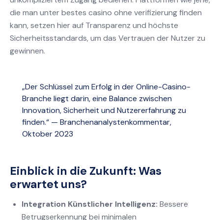
die man unter bestes casino ohne verifizierung finden
kann, setzen hier auf Transparenz und höchste
Sicherheitsstandards, um das Vertrauen der Nutzer zu
gewinnen.
„Der Schlüssel zum Erfolg in der Online-Casino-
Branche liegt darin, eine Balance zwischen
Innovation, Sicherheit und Nutzererfahrung zu
finden.“ — Branchenanalystenkommentar,
Oktober 2023
Einblick in die Zukunft: Was
erwartet uns?
Integration Künstlicher Intelligenz:
Bessere
Betrugserkennung bei minimalen