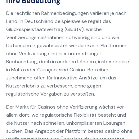
ihre Bedeutung
Die rechtlichen Rahmenbedingungen variieren je nach
Land. In Deutschland beispielsweise regelt das
Glücksspielstaatsvertrag (GlüStV), welche
Verifizierungsmaßnahmen notwendig sind und wie
Datenschutz gewährleistet werden kann. Plattformen
ohne Verifizierung sind hier unter strenger
Beobachtung, doch in anderen Ländern, insbesondere
in Malta oder Curaçao, sind Casino-Betreiber
zunehmend offen für innovative Ansätze, um das
Nutzererlebnis zu verbessern, ohne gegen
regulatorische Vorgaben zu verstoßen.
Der Markt für Casinos ohne Verifizierung wächst vor
allem dort, wo regulatorische Flexibilität besteht und
die Nutzer nach schnellen, unkomplizierten Lösungen
suchen. Das Angebot der Plattform bestes casino ohne