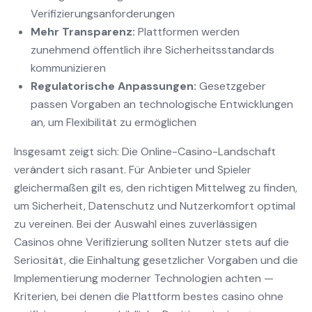
Verifizierungsanforderungen
Mehr Transparenz:
Plattformen werden
zunehmend öffentlich ihre Sicherheitsstandards
kommunizieren
Regulatorische Anpassungen:
Gesetzgeber
passen Vorgaben an technologische Entwicklungen
an, um Flexibilität zu ermöglichen
Insgesamt zeigt sich: Die Online-Casino-Landschaft
verändert sich rasant. Für Anbieter und Spieler
gleichermaßen gilt es, den richtigen Mittelweg zu finden,
um Sicherheit, Datenschutz und Nutzerkomfort optimal
zu vereinen. Bei der Auswahl eines zuverlässigen
Casinos ohne Verifizierung sollten Nutzer stets auf die
Seriosität, die Einhaltung gesetzlicher Vorgaben und die
Implementierung moderner Technologien achten —
Kriterien, bei denen die Plattform bestes casino ohne