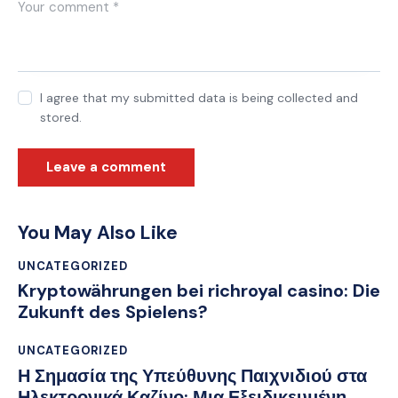
I agree that my submitted data is being collected and
stored.
You May Also Like
UNCATEGORIZED
Kryptowährungen bei richroyal casino: Die
Zukunft des Spielens?
UNCATEGORIZED
Η Σημασία της Υπεύθυνης Παιχνιδιού στα
Ηλεκτρονικά Καζίνο: Μια Εξειδικευμένη