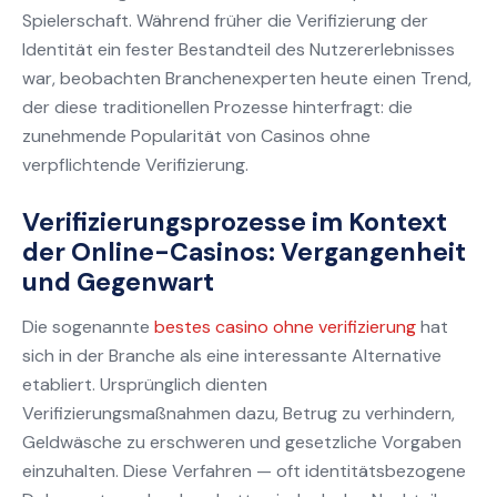
Spielerschaft. Während früher die Verifizierung der
Identität ein fester Bestandteil des Nutzererlebnisses
war, beobachten Branchenexperten heute einen Trend,
der diese traditionellen Prozesse hinterfragt: die
zunehmende Popularität von Casinos ohne
verpflichtende Verifizierung.
Verifizierungsprozesse im Kontext
der Online-Casinos: Vergangenheit
und Gegenwart
Die sogenannte
bestes casino ohne verifizierung
hat
sich in der Branche als eine interessante Alternative
etabliert. Ursprünglich dienten
Verifizierungsmaßnahmen dazu, Betrug zu verhindern,
Geldwäsche zu erschweren und gesetzliche Vorgaben
einzuhalten. Diese Verfahren — oft identitätsbezogene