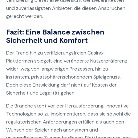
verifizierung bietet eine Übersicht der bekanntesten
und zuverlässigsten Anbieter, die diesen Ansprüchen
gerecht werden.
Fazit: Eine Balance zwischen
Sicherheit und Komfort
Der Trend hin zu verifizierungsfreien Casino-
Plattformen spiegelt eine veränderte Nutzerpräferenz
wider: weg von langwierigen Prozessen, hin zu
instantem, privatsphärenschonendem Spielgenuss.
Doch diese Entwicklung darf nicht auf Kosten der
Sicherheit und Legalität gehen.
Die Branche steht vor der Herausforderung, innovative
Technologien so zu implementieren, dass sie sowohl die
regulatorischen Anforderungen erfüllen als auch den
Wunsch der Spieler nach anonymem und
unkompliziertem Zugang bedienen. Plattformen wie jene,