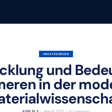
UNCATEGORIZED
icklung und Bede
meren in der mod
terialwissensch
ADMLNLX
May 18, 2025
0
Comments