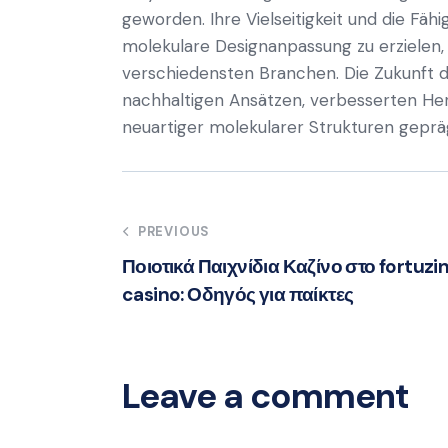
geworden. Ihre Vielseitigkeit und die Fä
molekulare Designanpassung zu erzielen, 
verschiedensten Branchen. Die Zukunft 
nachhaltigen Ansätzen, verbesserten Her
neuartiger molekularer Strukturen gepräg
Post
PREVIOUS
Ποιοτικά Παιχνίδια Καζίνο στο fortuzi
navigation
casino: Οδηγός για παίκτες
Leave a comment