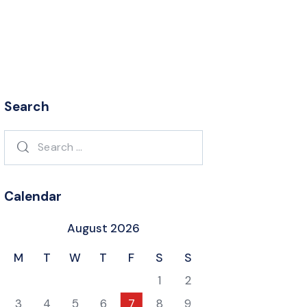
Search
Search
for:
Calendar
August 2026
M
T
W
T
F
S
S
1
2
3
4
5
6
7
8
9