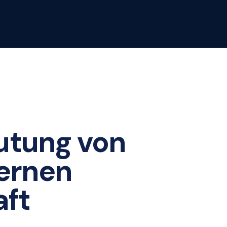
utung von
ernen
aft