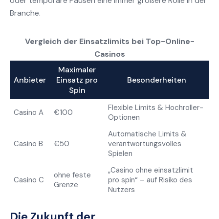
oder temporäre Pausen eine immer größere Rolle in der
Branche.
Vergleich der Einsatzlimits bei Top-Online-
Casinos
Maximaler
Anbieter
Einsatz pro
Besonderheiten
Spin
Flexible Limits & Hochroller-
Casino A
€100
Optionen
Automatische Limits &
Casino B
€50
verantwortungsvolles
Spielen
„Casino ohne einsatzlimit
ohne feste
Casino C
pro spin“ – auf Risiko des
Grenze
Nutzers
Die Zukunft der