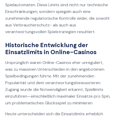
Spielautomaten. Diese Limits sind nicht nur technische
Einschränkungen, sondern spiegeln auch eine
zunehmende regulatorische Kontrolle wider, die sowohl
aus Verbraucherschutz- als auch aus
verantwortungsvollen Spielstrategien resultiert.
Historische Entwicklung der
Einsatzlimits in Online-Casinos
Ursprünglich waren Online-Casinos eher unreguliert,
was zu massiven Unterschieden in den angebotenen
Spielbedingungen führte. Mit der zunehmenden
Popularität und dem verantwortungsbewussteren
Zugang wurde die Notwendigkeit erkannt, Spiellimits
einzuführen—einschließlich maximaler Einsätze pro Spin,
um problematisches Glücksspiel zu minimieren.
Heute unterscheiden sich die Einsatzlimits erheblich