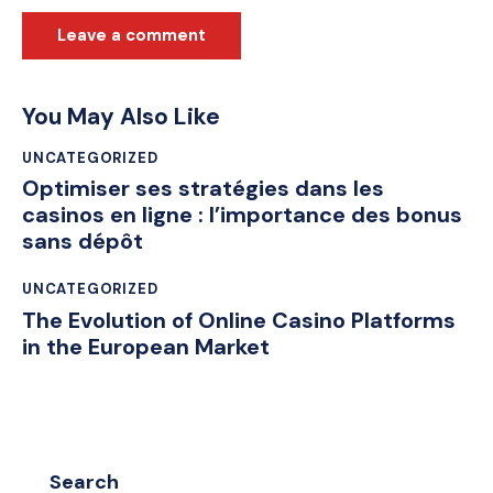
You May Also Like
UNCATEGORIZED
Optimiser ses stratégies dans les
casinos en ligne : l’importance des bonus
sans dépôt
UNCATEGORIZED
The Evolution of Online Casino Platforms
in the European Market
Search