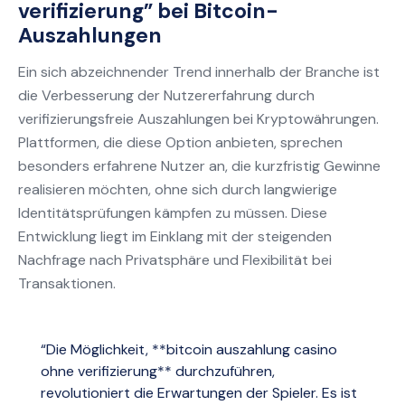
verifizierung” bei Bitcoin-
Auszahlungen
Ein sich abzeichnender Trend innerhalb der Branche ist
die Verbesserung der Nutzererfahrung durch
verifizierungsfreie Auszahlungen bei Kryptowährungen.
Plattformen, die diese Option anbieten, sprechen
besonders erfahrene Nutzer an, die kurzfristig Gewinne
realisieren möchten, ohne sich durch langwierige
Identitätsprüfungen kämpfen zu müssen. Diese
Entwicklung liegt im Einklang mit der steigenden
Nachfrage nach Privatsphäre und Flexibilität bei
Transaktionen.
“Die Möglichkeit, **bitcoin auszahlung casino
ohne verifizierung** durchzuführen,
revolutioniert die Erwartungen der Spieler. Es ist