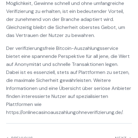
Möglichkeit, Gewinne schnell und ohne umfangreiche
Verifizierung zu erhalten, ist ein bedeutender Vorteil,
der zunehmend von der Branche adaptiert wird.
Gleichzeitig bleibt die Sicherheit oberstes Gebot, um
das Vertrauen der Nutzer zu bewahren.
Der verifizierungsfreie Bitcoin-Auszahlungsservice
bietet eine spannende Perspektive für all jene, die Wert
auf Anonymität und schnelle Transaktionen legen.
Dabei ist es essenziell, stets auf Plattformen zu setzen,
die maximale Sicherheit gewährleisten. Weitere
Informationen und eine Übersicht über seriöse Anbieter
finden interessierte Nutzer auf spezialisierten
Plattformen wie
https://onlinecasinoauszahlungohneverifizierung.de/.