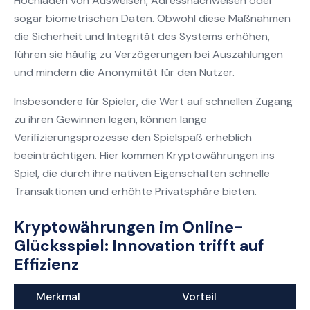
Hochladen von Ausweisen, Adressnachweisen oder
sogar biometrischen Daten. Obwohl diese Maßnahmen
die Sicherheit und Integrität des Systems erhöhen,
führen sie häufig zu Verzögerungen bei Auszahlungen
und mindern die Anonymität für den Nutzer.
Insbesondere für Spieler, die Wert auf schnellen Zugang
zu ihren Gewinnen legen, können lange
Verifizierungsprozesse den Spielspaß erheblich
beeinträchtigen. Hier kommen Kryptowährungen ins
Spiel, die durch ihre nativen Eigenschaften schnelle
Transaktionen und erhöhte Privatsphäre bieten.
Kryptowährungen im Online-
Glücksspiel: Innovation trifft auf
Effizienz
Merkmal
Vorteil