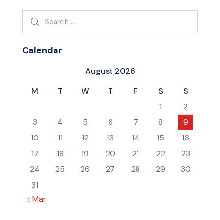
Search
for:
Calendar
August 2026
M
T
W
T
F
S
S
1
2
3
4
5
6
7
8
9
10
11
12
13
14
15
16
17
18
19
20
21
22
23
24
25
26
27
28
29
30
31
« Mar