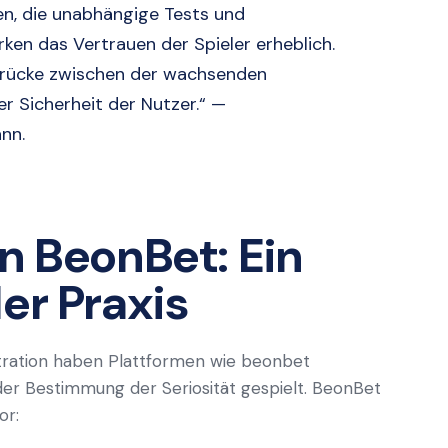
en, die unabhängige Tests und
ken das Vertrauen der Spieler erheblich.
 Brücke zwischen der wachsenden
r Sicherheit der Nutzer.“ —
ann.
n BeonBet: Ein
er Praxis
ration haben Plattformen wie beonbet
der Bestimmung der Seriosität gespielt. BeonBet
or: