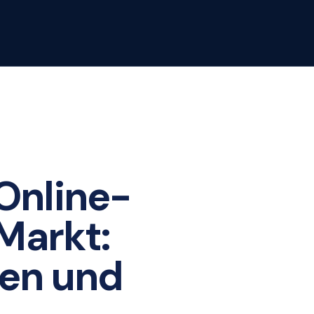
Online-
Markt:
ien und