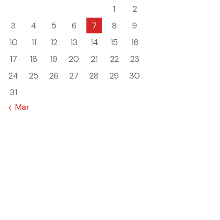
1
2
3
4
5
6
7
8
9
10
11
12
13
14
15
16
17
18
19
20
21
22
23
24
25
26
27
28
29
30
31
« Mar