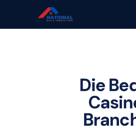
Die Be
Casin
Branch