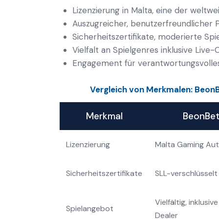
Lizenzierung in Malta, eine der welt
Auszugreicher, benutzerfreundlicher
Sicherheitszertifikate, moderierte S
Vielfalt an Spielgenres inklusive Live
Engagement für verantwortungsvolles
Vergleich von Merkmalen: BeonB
Merkmal
BeonBe
Lizenzierung
Malta Gaming Aut
Sicherheitszertifikate
SLL-verschlüsselt
Vielfältig, inklusiv
Spielangebot
Dealer