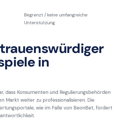
Begrenzt / keine umfangreiche
Unterstützung
rtrauenswürdiger
piele in
ngbar, dass Konsumenten und Regulierungsbehörden
 Markt weiter zu professionalisieren. Die
rtungsportale, wie im Falle von BeonBet, fördert
ntwortlichkeit.