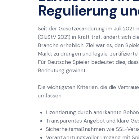
Regulierung u
Seit der Gesetzesänderung im Juli 2021, 
(GlüStV 2021) in Kraft trat, ändert sich 
Branche erheblich. Ziel war es, den Spiel
Markt zu drängen und legale, zertifiziert
Für Deutsche Spieler bedeutet dies, das
Bedeutung gewinnt.
Die wichtigsten Kriterien, die die Vertra
umfassen:
Lizenzierung durch anerkannte Behörde
Transparentes Angebot und klare Ge
Sicherheitsmaßnahmen wie SSL-Vers
Verantwortungsvoller Umgang mit Spi