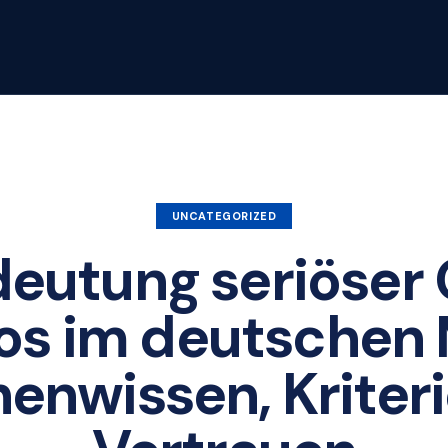
UNCATEGORIZED
deutung seriöser 
os im deutschen 
enwissen, Kriter