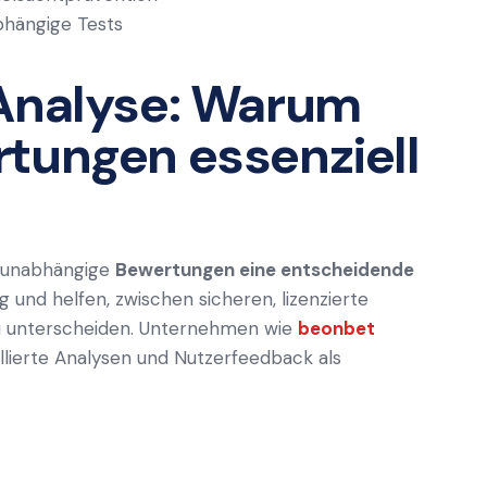
bhängige Tests
 Analyse: Warum
tungen essenziell
, unabhängige
Bewertungen eine entscheidende
g und helfen, zwischen sicheren, lizenzierte
u unterscheiden. Unternehmen wie
beonbet
llierte Analysen und Nutzerfeedback als