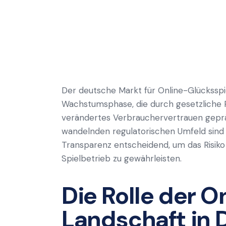
Der deutsche Markt für Online-Glücksspie
Wachstumsphase, die durch gesetzliche R
verändertes Verbrauchervertrauen gepräg
wandelnden regulatorischen Umfeld sin
Transparenz entscheidend, um das Risiko 
Spielbetrieb zu gewährleisten.
Die Rolle der 
Landschaft in 