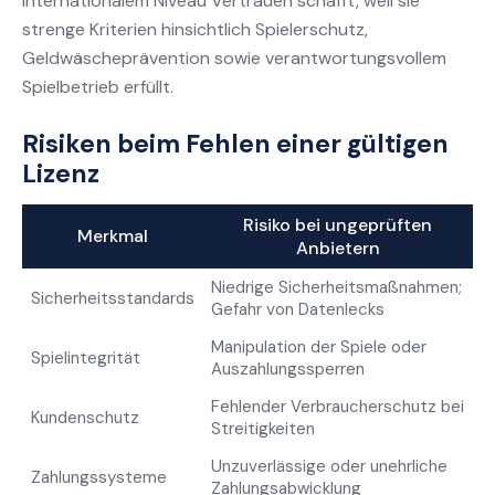
internationalem Niveau Vertrauen schafft, weil sie
strenge Kriterien hinsichtlich Spielerschutz,
Geldwäscheprävention sowie verantwortungsvollem
Spielbetrieb erfüllt.
Risiken beim Fehlen einer gültigen
Lizenz
Risiko bei ungeprüften
Merkmal
Anbietern
Niedrige Sicherheitsmaßnahmen;
Sicherheitsstandards
Gefahr von Datenlecks
Manipulation der Spiele oder
Spielintegrität
Auszahlungssperren
Fehlender Verbraucherschutz bei
Kundenschutz
Streitigkeiten
Unzuverlässige oder unehrliche
Zahlungssysteme
Zahlungsabwicklung