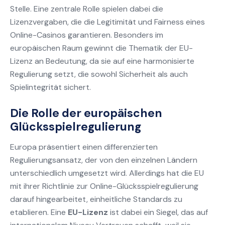
Stelle. Eine zentrale Rolle spielen dabei die
Lizenzvergaben, die die Legitimität und Fairness eines
Online-Casinos garantieren. Besonders im
europäischen Raum gewinnt die Thematik der EU-
Lizenz an Bedeutung, da sie auf eine harmonisierte
Regulierung setzt, die sowohl Sicherheit als auch
Spielintegrität sichert.
Die Rolle der europäischen
Glücksspielregulierung
Europa präsentiert einen differenzierten
Regulierungsansatz, der von den einzelnen Ländern
unterschiedlich umgesetzt wird. Allerdings hat die EU
mit ihrer Richtlinie zur Online-Glücksspielregulierung
darauf hingearbeitet, einheitliche Standards zu
etablieren. Eine
EU-Lizenz
ist dabei ein Siegel, das auf