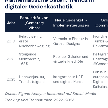
digitaler Gedenkästhetik
Popularität von
Neue Gedenkstil-
Onl
Jahr
„Cemetery
Implementierungen
Commu
Vibes“
Relativ gering,
Frontline
Vermehrte Einsatz in
2018
erste
Tumblr 
Gothic-Designs
Nischenbewegung
DeviantA
Steigende
Instagra
Pop-up-Galerien und
2021
Sichtbarkeit,
Hashtags
virtuelle Friedhöfe
+65%
#Cemete
Fokus in
Hochkonjunktur,
Integration in NFT
europäis
2023
Trend steigend
und digitale Kunst
Digital-
Kulturkre
Quelle: Eigene Analyse basierend auf Social-Media-
Tracking und Trendstudien 2022–2023.