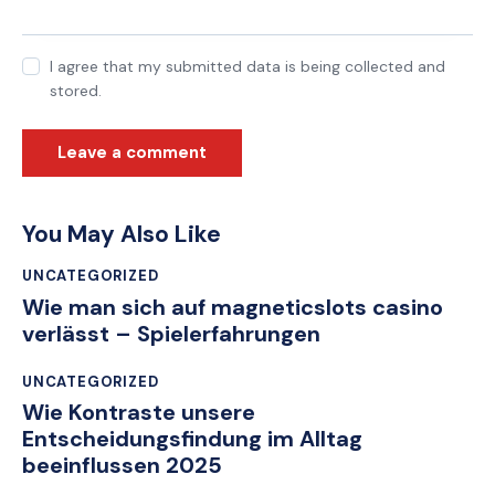
I agree that my submitted data is being collected and
stored.
You May Also Like
UNCATEGORIZED
Wie man sich auf magneticslots casino
verlässt – Spielerfahrungen
UNCATEGORIZED
Wie Kontraste unsere
Entscheidungsfindung im Alltag
beeinflussen 2025