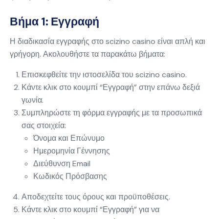
Βήμα 1: Εγγραφή
Η διαδικασία εγγραφής στο scizino casino είναι απλή και
γρήγορη. Ακολουθήστε τα παρακάτω βήματα:
Επισκεφθείτε την ιστοσελίδα του scizino casino.
Κάντε κλικ στο κουμπί “Εγγραφή” στην επάνω δεξιά
γωνία.
Συμπληρώστε τη φόρμα εγγραφής με τα προσωπικά
σας στοιχεία:
Όνομα και Επώνυμο
Ημερομηνία Γέννησης
Διεύθυνση Email
Κωδικός Πρόσβασης
Αποδεχτείτε τους όρους και προϋποθέσεις.
Κάντε κλικ στο κουμπί “Εγγραφή” για να