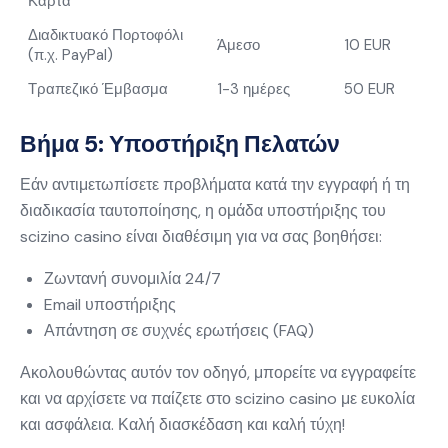
Κάρτα
Διαδικτυακό Πορτοφόλι
Άμεσο
10 EUR
(π.χ. PayPal)
Τραπεζικό Έμβασμα
1-3 ημέρες
50 EUR
Βήμα 5: Υποστήριξη Πελατών
Εάν αντιμετωπίσετε προβλήματα κατά την εγγραφή ή τη
διαδικασία ταυτοποίησης, η ομάδα υποστήριξης του
scizino casino είναι διαθέσιμη για να σας βοηθήσει:
Ζωντανή συνομιλία 24/7
Email υποστήριξης
Απάντηση σε συχνές ερωτήσεις (FAQ)
Ακολουθώντας αυτόν τον οδηγό, μπορείτε να εγγραφείτε
και να αρχίσετε να παίζετε στο scizino casino με ευκολία
και ασφάλεια. Καλή διασκέδαση και καλή τύχη!