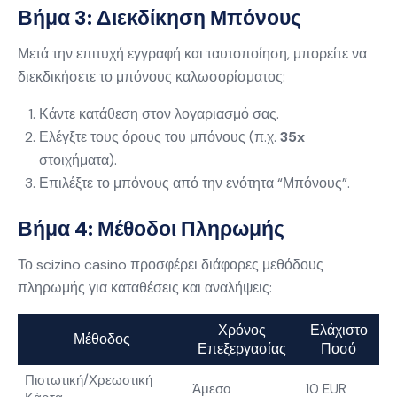
Βήμα 3: Διεκδίκηση Μπόνους
Μετά την επιτυχή εγγραφή και ταυτοποίηση, μπορείτε να
διεκδικήσετε το μπόνους καλωσορίσματος:
Κάντε κατάθεση στον λογαριασμό σας.
Ελέγξτε τους όρους του μπόνους (π.χ.
35x
στοιχήματα).
Επιλέξτε το μπόνους από την ενότητα “Μπόνους”.
Βήμα 4: Μέθοδοι Πληρωμής
Το scizino casino προσφέρει διάφορες μεθόδους
πληρωμής για καταθέσεις και αναλήψεις:
Χρόνος
Ελάχιστο
Μέθοδος
Επεξεργασίας
Ποσό
Πιστωτική/Χρεωστική
Άμεσο
10 EUR