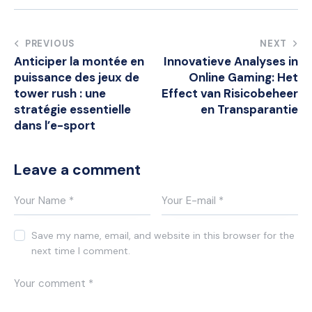
Post
PREVIOUS
NEXT
Anticiper la montée en
Innovatieve Analyses in
navigation
puissance des jeux de
Online Gaming: Het
tower rush : une
Effect van Risicobeheer
stratégie essentielle
en Transparantie
dans l’e-sport
Leave a comment
Save my name, email, and website in this browser for the
next time I comment.