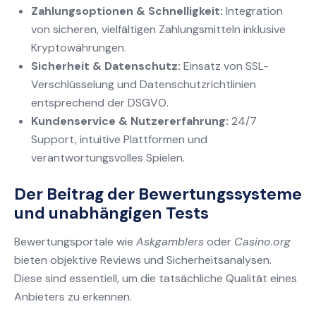
Zahlungsoptionen & Schnelligkeit:
Integration
von sicheren, vielfältigen Zahlungsmitteln inklusive
Kryptowährungen.
Sicherheit & Datenschutz:
Einsatz von SSL-
Verschlüsselung und Datenschutzrichtlinien
entsprechend der DSGVO.
Kundenservice & Nutzererfahrung:
24/7
Support, intuitive Plattformen und
verantwortungsvolles Spielen.
Der Beitrag der Bewertungssysteme
und unabhängigen Tests
Bewertungsportale wie
Askgamblers
oder
Casino.org
bieten objektive Reviews und Sicherheitsanalysen.
Diese sind essentiell, um die tatsächliche Qualität eines
Anbieters zu erkennen.