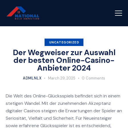
UNCATEGORIZED
Der Wegweiser zur Auswahl
der besten Online-Casino-
Anbieter 2024
ADMLNLX
March 29, 2025
0
Comments
Die Welt des Online-Glücksspiels befindet sich in einem
stetigen Wandel. Mit der zunehmenden Akzeptanz
digitaler Casinos steigen die Erwartungen der Spieler an
Seriosität, Vielfalt und Sicherheit. Für Neueinsteiger
sowie erfahrene Glücksspieler ist es entscheidend,