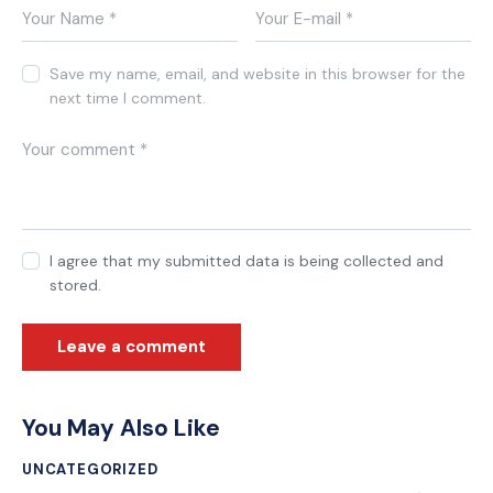
Save my name, email, and website in this browser for the
next time I comment.
I agree that my submitted data is being collected and
stored.
You May Also Like
UNCATEGORIZED