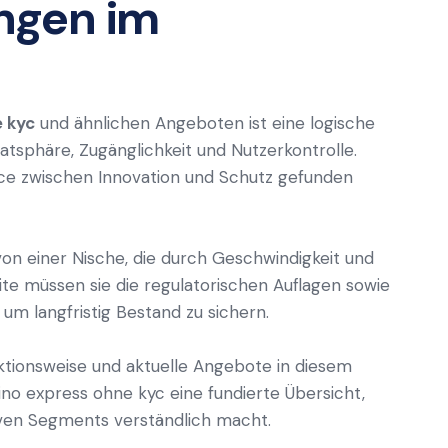
ngen im
e kyc
und ähnlichen Angeboten ist eine logische
tsphäre, Zugänglichkeit und Nutzerkontrolle.
nce zwischen Innovation und Schutz gefunden
 von einer Nische, die durch Geschwindigkeit und
te müssen sie die regulatorischen Auflagen sowie
um langfristig Bestand zu sichern.
nktionsweise und aktuelle Angebote in diesem
asino express ohne kyc eine fundierte Übersicht,
iven Segments verständlich macht.