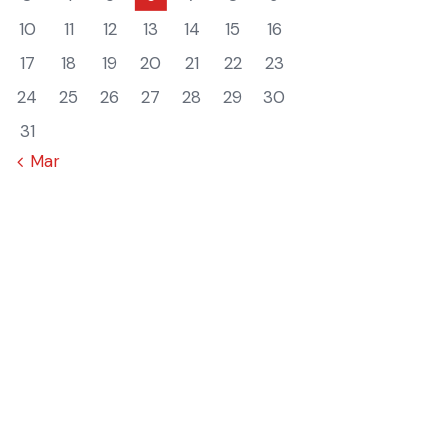
10
11
12
13
14
15
16
17
18
19
20
21
22
23
24
25
26
27
28
29
30
31
« Mar