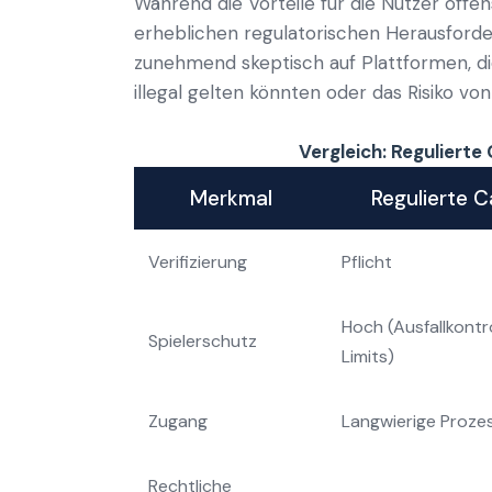
Während die Vorteile für die Nutzer offen
erheblichen regulatorischen Herausforde
zunehmend skeptisch auf Plattformen, di
illegal gelten könnten oder das Risiko 
Vergleich: Regulierte
Merkmal
Regulierte C
Verifizierung
Pflicht
Hoch (Ausfallkontro
Spielerschutz
Limits)
Zugang
Langwierige Proze
Rechtliche