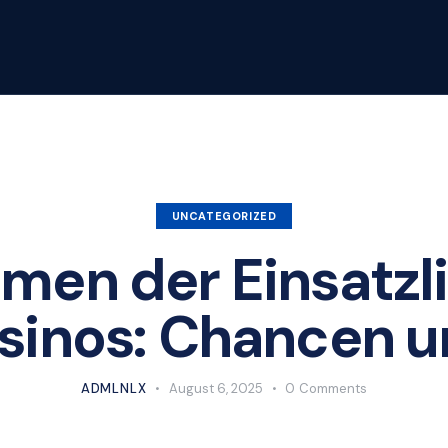
UNCATEGORIZED
men der Einsatzli
sinos: Chancen u
ADMLNLX
August 6, 2025
0
Comments