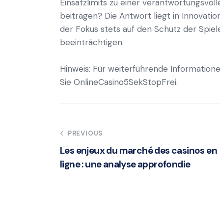
Einsatzlimits zu einer verantwortungsvoll
beitragen? Die Antwort liegt in Innovati
der Fokus stets auf den Schutz der Spiele
beeinträchtigen.
Hinweis: Für weiterführende Informatio
Sie OnlineCasino5SekStopFrei.
Post
PREVIOUS
Les enjeux du marché des casinos en
navigation
ligne : une analyse approfondie