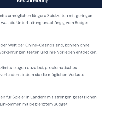
Beschreibung
imits ermöglichen längere Spielzeiten mit geringem
ko, was die Unterhaltung unabhängig vom Budget
in der Welt der Online-Casinos sind, können ohne
 Vorkehrungen testen und ihre Vorlieben entdecken.
zlimits tragen dazu bei, problematisches
 verhindern, indem sie die möglichen Verluste
en für Spieler in Ländern mit strengen gesetzlichen
 Einkommen mit begrenztem Budget.