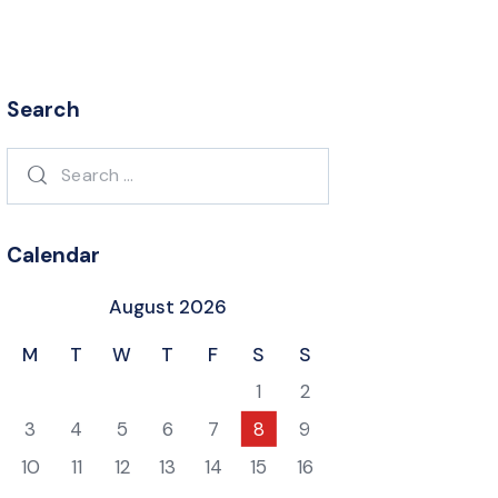
Search
Search
for:
Calendar
August 2026
M
T
W
T
F
S
S
1
2
3
4
5
6
7
8
9
10
11
12
13
14
15
16