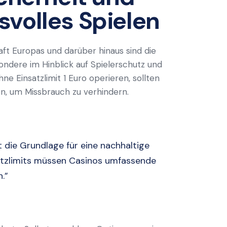
volles Spielen
aft Europas und darüber hinaus sind die
ndere im Hinblick auf Spielerschutz und
ne Einsatzlimit 1 Euro operieren, sollten
, um Missbrauch zu verhindern.
t die Grundlage für eine nachhaltige
satzlimits müssen Casinos umfassende
.”