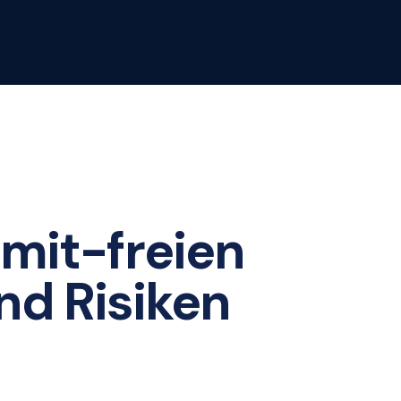
mit-freien
nd Risiken