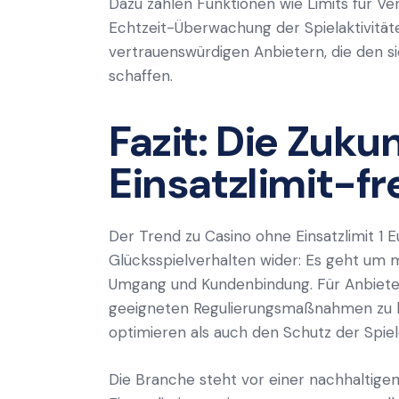
Dazu zählen Funktionen wie Limits für Ve
Echtzeit-Überwachung der Spielaktivität
vertrauenswürdigen Anbietern, die den s
schaffen.
Fazit: Die Zuku
Einsatzlimit-fr
Der Trend zu Casino ohne Einsatzlimit 1 
Glücksspielverhalten wider: Es geht um 
Umgang und Kundenbindung. Für Anbieter i
geeigneten Regulierungsmaßnahmen zu be
optimieren als auch den Schutz der Spiel
Die Branche steht vor einer nachhaltige