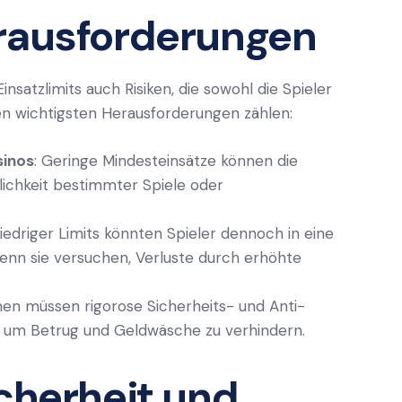
erausforderungen
nsatzlimits auch Risiken, die sowohl die Spieler
en wichtigsten Herausforderungen zählen:
sinos
: Geringe Mindesteinsätze können die
ichkeit bestimmter Spiele oder
niedriger Limits könnten Spieler dennoch in eine
enn sie versuchen, Verluste durch erhöhte
men müssen rigorose Sicherheits- und Anti-
um Betrug und Geldwäsche zu verhindern.
icherheit und