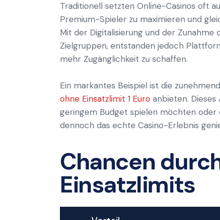
Traditionell setzten Online-Casinos oft a
Premium-Spieler zu maximieren und gleich
Mit der Digitalisierung und der Zunahme 
Zielgruppen, entstanden jedoch Plattfor
mehr Zugänglichkeit zu schaffen.
Ein markantes Beispiel ist die zunehmen
ohne Einsatzlimit 1 Euro
anbieten. Dieses 
geringem Budget spielen möchten oder di
dennoch das echte Casino-Erlebnis geni
Chancen durch
Einsatzlimits