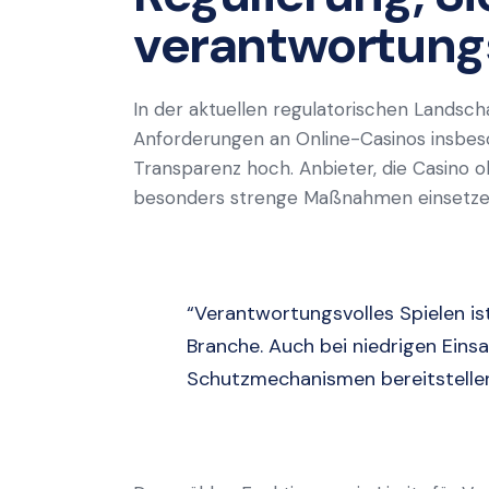
verantwortungs
In der aktuellen regulatorischen Landsch
Anforderungen an Online-Casinos insbeso
Transparenz hoch. Anbieter, die Casino oh
besonders strenge Maßnahmen einsetzen
“Verantwortungsvolles Spielen is
Branche. Auch bei niedrigen Ein
Schutzmechanismen bereitstellen