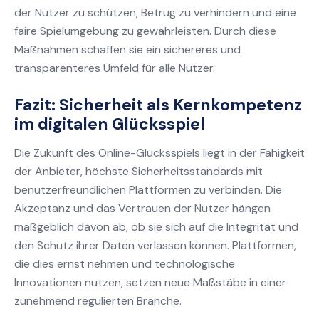
der Nutzer zu schützen, Betrug zu verhindern und eine
faire Spielumgebung zu gewährleisten. Durch diese
Maßnahmen schaffen sie ein sichereres und
transparenteres Umfeld für alle Nutzer.
Fazit: Sicherheit als Kernkompetenz
im digitalen Glücksspiel
Die Zukunft des Online-Glücksspiels liegt in der Fähigkeit
der Anbieter, höchste Sicherheitsstandards mit
benutzerfreundlichen Plattformen zu verbinden. Die
Akzeptanz und das Vertrauen der Nutzer hängen
maßgeblich davon ab, ob sie sich auf die Integrität und
den Schutz ihrer Daten verlassen können. Plattformen,
die dies ernst nehmen und technologische
Innovationen nutzen, setzen neue Maßstäbe in einer
zunehmend regulierten Branche.