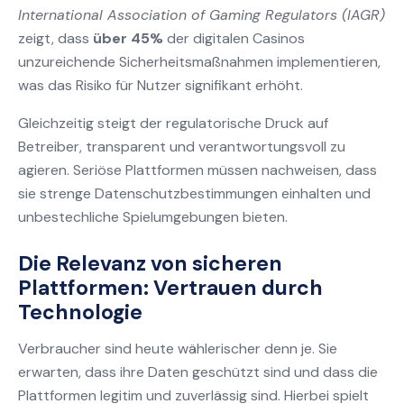
International Association of Gaming Regulators (IAGR)
zeigt, dass
über 45%
der digitalen Casinos
unzureichende Sicherheitsmaßnahmen implementieren,
was das Risiko für Nutzer signifikant erhöht.
Gleichzeitig steigt der regulatorische Druck auf
Betreiber, transparent und verantwortungsvoll zu
agieren. Seriöse Plattformen müssen nachweisen, dass
sie strenge Datenschutzbestimmungen einhalten und
unbestechliche Spielumgebungen bieten.
Die Relevanz von sicheren
Plattformen: Vertrauen durch
Technologie
Verbraucher sind heute wählerischer denn je. Sie
erwarten, dass ihre Daten geschützt sind und dass die
Plattformen legitim und zuverlässig sind. Hierbei spielt