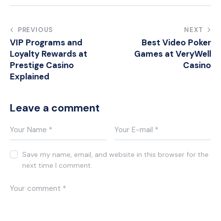
Post
PREVIOUS
NEXT
VIP Programs and
Best Video Poker
navigation
Loyalty Rewards at
Games at VeryWell
Prestige Casino
Casino
Explained
Leave a comment
Save my name, email, and website in this browser for the
next time I comment.