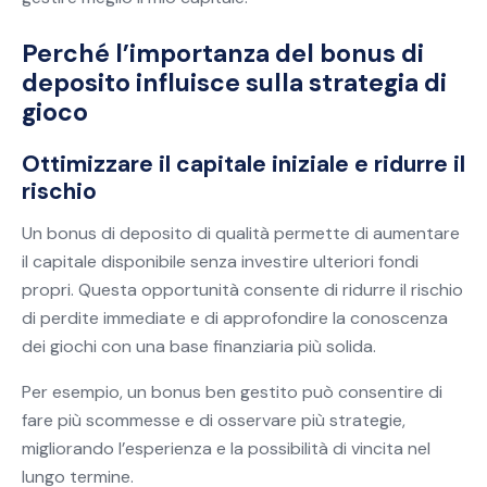
Perché l’importanza del bonus di
deposito influisce sulla strategia di
gioco
Ottimizzare il capitale iniziale e ridurre il
rischio
Un bonus di deposito di qualità permette di aumentare
il capitale disponibile senza investire ulteriori fondi
propri. Questa opportunità consente di ridurre il rischio
di perdite immediate e di approfondire la conoscenza
dei giochi con una base finanziaria più solida.
Per esempio, un bonus ben gestito può consentire di
fare più scommesse e di osservare più strategie,
migliorando l’esperienza e la possibilità di vincita nel
lungo termine.