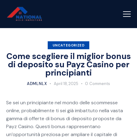
UNCATEGORIZED
Come scegliere il miglior bonus
di deposito su Payz Casino per
principianti
ADMLNLX
April 18, 2025
0
Comments
Se sei un principiante nel mondo delle scommesse
online, probabilmente ti sei già imbattuto nella vasta
gamma di offerte di bonus di deposito proposte da
Payz Casino. Questi bonus rappresentano
un’opportunità preziosa per ampliare il capitale di