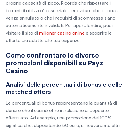
proprie capacità di gioco. Ricorda che rispettare i
termini di utilizzo è essenziale per evitare che il bonus
venga annullato o che i requisiti di scommessa siano
automaticamente invalidati. Per approfondire, puoi
visitare il sito di
millioner casino online
e scoprire le
offerte più adatte alle tue esigenze.
Come confrontare le diverse
promozioni disponibili su Payz
Casino
Analisi delle percentuali di bonus e delle
matched offers
Le percentuali di bonus rappresentano la quantità di
denaro che il casinò offre in relazione al deposito
effettuato. Ad esempio, una promozione del 100%
significa che, depositando 50 euro, si riceveranno altri