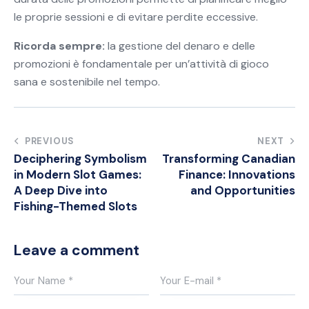
le proprie sessioni e di evitare perdite eccessive.
Ricorda sempre:
la gestione del denaro e delle
promozioni è fondamentale per un’attività di gioco
sana e sostenibile nel tempo.
Post
PREVIOUS
NEXT
Deciphering Symbolism
Transforming Canadian
navigation
in Modern Slot Games:
Finance: Innovations
A Deep Dive into
and Opportunities
Fishing-Themed Slots
Leave a comment