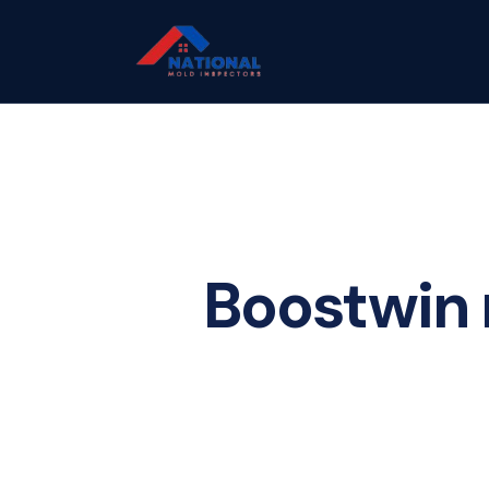
Boostwin 