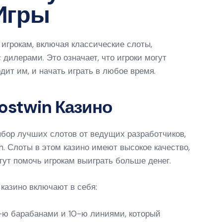
Игры
 игрокам, включая классические слоты,
с дилерами. Это означает, что игроки могут
дит им, и начать играть в любое время.
ostwin Казино
ыбор лучших слотов от ведущих разработчиков,
h. Слоты в этом казино имеют высокое качество,
гут помочь игрокам выиграть больше денег.
казино включают в себя:
5-ю барабанами и 10-ю линиями, который