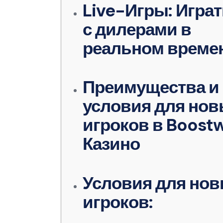
Live-Игры: Играт
с дилерами в
реальном време
Преимущества и
условия для нов
игроков в Boost
Казино
Условия для но
игроков: