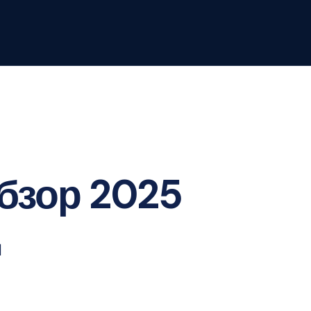
обзор 2025
д