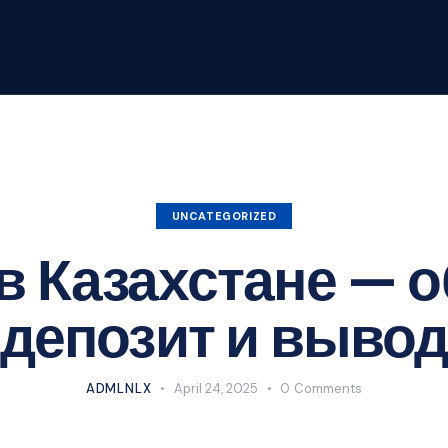
UNCATEGORIZED
в Казахстане — 
депозит и выво
ADMLNLX
April 24, 2025
0
Comments