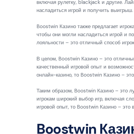
включая рулетку, blackjack и другие. Ла
насладиться игрой и получить выигрыш.
Boostwin Казино также предлагает игро
чтобы они могли насладиться игрой и п
лояльности – это отличный способ игро
В целом, Boostwin Казино – это отличны
качественный игровой опыт и возможнос
онлайн-казино, то Boostwin Казино – эт
Таким образом, Boostwin Казино – это л
игрокам широкий выбор игр, включая сл
игровой опыт, то Boostwin Казино – это 
Boostwin Кази