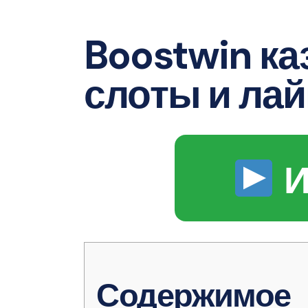
Boostwin ка
слоты и ла
И
Содержимое