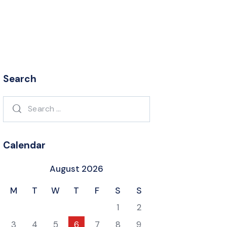
Search
Search
for:
Calendar
August 2026
M
T
W
T
F
S
S
1
2
3
4
5
6
7
8
9