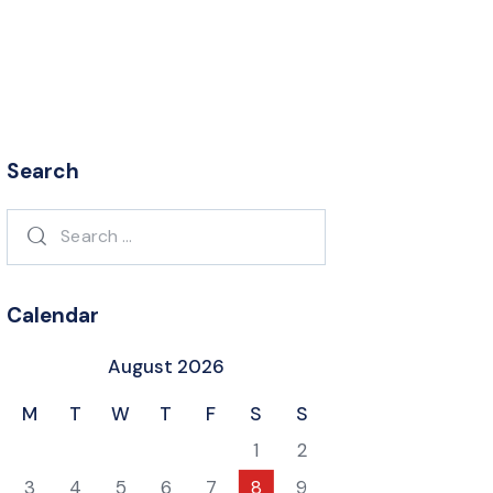
Search
Search
for:
Calendar
August 2026
M
T
W
T
F
S
S
1
2
3
4
5
6
7
8
9