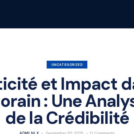
UNCATEGORIZED
icité et Impact da
rain : Une Analys
de la Crédibilité
ADMLNLX
September 30, 2025
0
Comments