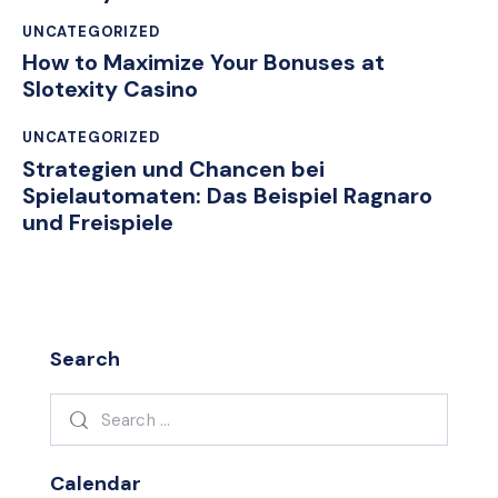
UNCATEGORIZED
How to Maximize Your Bonuses at
Slotexity Casino
UNCATEGORIZED
Strategien und Chancen bei
Spielautomaten: Das Beispiel Ragnaro
und Freispiele
Search
Search
for:
Calendar