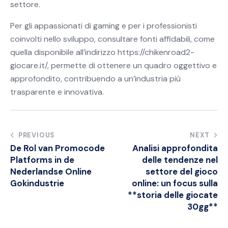
settore.
Per gli appassionati di gaming e per i professionisti
coinvolti nello sviluppo, consultare fonti affidabili, come
quella disponibile all’indirizzo https://chikenroad2-
giocare.it/, permette di ottenere un quadro oggettivo e
approfondito, contribuendo a un’industria più
trasparente e innovativa.
Post
PREVIOUS
NEXT
De Rol van Promocode
Analisi approfondita
navigation
Platforms in de
delle tendenze nel
Nederlandse Online
settore del gioco
Gokindustrie
online: un focus sulla
**storia delle giocate
30gg**